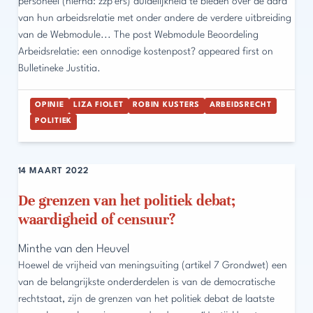
personeel (hierna: zzp’ers) duidelijkheid te bieden over de aard
van hun arbeidsrelatie met onder andere de verdere uitbreiding
van de Webmodule... The post Webmodule Beoordeling
Arbeidsrelatie: een onnodige kostenpost? appeared first on
Bulletineke Justitia.
OPINIE
LIZA FIOLET
ROBIN KUSTERS
ARBEIDSRECHT
POLITIEK
14 MAART 2022
De grenzen van het politiek debat;
waardigheid of censuur?
Minthe van den Heuvel
Hoewel de vrijheid van meningsuiting (artikel 7 Grondwet) een
van de belangrijkste onderderdelen is van de democratische
rechtstaat, zijn de grenzen van het politiek debat de laatste