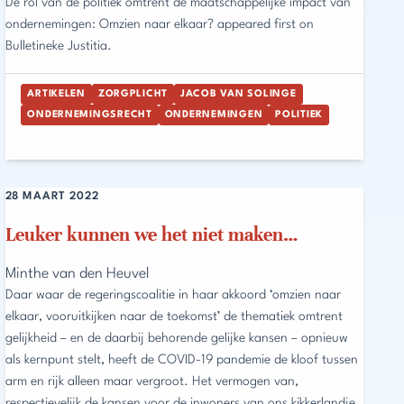
De rol van de politiek omtrent de maatschappelijke impact van
ondernemingen: Omzien naar elkaar? appeared first on
Bulletineke Justitia.
ARTIKELEN
ZORGPLICHT
JACOB VAN SOLINGE
ONDERNEMINGSRECHT
ONDERNEMINGEN
POLITIEK
28 MAART 2022
Leuker kunnen we het niet maken…
Minthe van den Heuvel
Daar waar de regeringscoalitie in haar akkoord ‘omzien naar
elkaar, vooruitkijken naar de toekomst’ de thematiek omtrent
gelijkheid – en de daarbij behorende gelijke kansen – opnieuw
als kernpunt stelt, heeft de COVID-19 pandemie de kloof tussen
arm en rijk alleen maar vergroot. Het vermogen van,
respectievelijk de kansen voor de inwoners van ons kikkerlandje