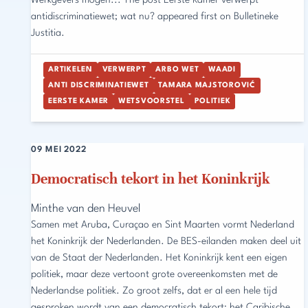
Werkgevers mogen... The post Eerste Kamer verwerpt
antidiscriminatiewet; wat nu? appeared first on Bulletineke
Justitia.
ARTIKELEN
VERWERPT
ARBO WET
WAADI
ANTI DISCRIMINATIEWET
TAMARA MAJSTOROVIĆ
EERSTE KAMER
WETSVOORSTEL
POLITIEK
09 MEI 2022
Democratisch tekort in het Koninkrijk
Minthe van den Heuvel
Samen met Aruba, Curaçao en Sint Maarten vormt Nederland
het Koninkrijk der Nederlanden. De BES-eilanden maken deel uit
van de Staat der Nederlanden. Het Koninkrijk kent een eigen
politiek, maar deze vertoont grote overeenkomsten met de
Nederlandse politiek. Zo groot zelfs, dat er al een hele tijd
gesproken wordt van een democratisch tekort; het Caribische...