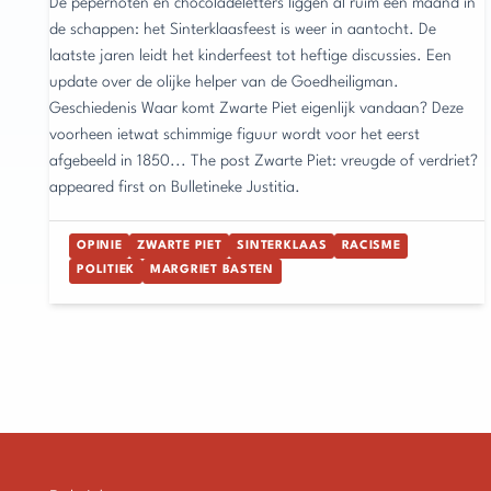
De pepernoten en chocoladeletters liggen al ruim een maand in
de schappen: het Sinterklaasfeest is weer in aantocht. De
laatste jaren leidt het kinderfeest tot heftige discussies. Een
update over de olijke helper van de Goedheiligman.
Geschiedenis Waar komt Zwarte Piet eigenlijk vandaan? Deze
voorheen ietwat schimmige figuur wordt voor het eerst
afgebeeld in 1850... The post Zwarte Piet: vreugde of verdriet?
appeared first on Bulletineke Justitia.
OPINIE
ZWARTE PIET
SINTERKLAAS
RACISME
POLITIEK
MARGRIET BASTEN