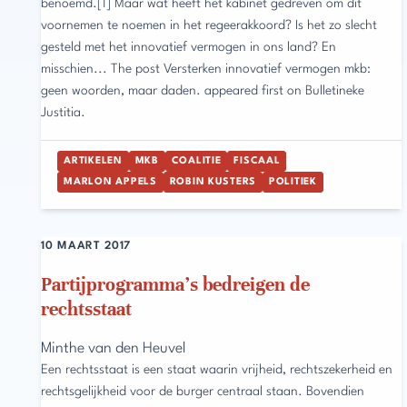
benoemd.[1] Maar wat heeft het kabinet gedreven om dit
voornemen te noemen in het regeerakkoord? Is het zo slecht
gesteld met het innovatief vermogen in ons land? En
misschien... The post Versterken innovatief vermogen mkb:
geen woorden, maar daden. appeared first on Bulletineke
Justitia.
ARTIKELEN
MKB
COALITIE
FISCAAL
MARLON APPELS
ROBIN KUSTERS
POLITIEK
10 MAART 2017
Partijprogramma’s bedreigen de
rechtsstaat
Minthe van den Heuvel
Een rechtsstaat is een staat waarin vrijheid, rechtszekerheid en
rechtsgelijkheid voor de burger centraal staan. Bovendien