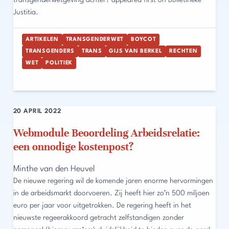
transgenderwetgeving achter? appeared first on Bulletineke
Justitia.
ARTIKELEN
TRANSGENDERWET
BOYCOT
TRANSGENDERS
TRANS
GIJS VAN BERKEL
RECHTEN
WET
POLITIEK
20 APRIL 2022
Webmodule Beoordeling Arbeidsrelatie:
een onnodige kostenpost?
Minthe van den Heuvel
De nieuwe regering wil de komende jaren enorme hervormingen
in de arbeidsmarkt doorvoeren. Zij heeft hier zo’n 500 miljoen
euro per jaar voor uitgetrokken. De regering heeft in het
nieuwste regeerakkoord getracht zelfstandigen zonder