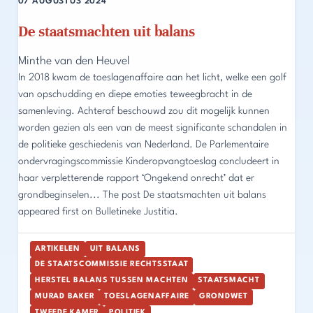
07 AUGUSTUS 2024
De staatsmachten uit balans
Minthe van den Heuvel
In 2018 kwam de toeslagenaffaire aan het licht, welke een golf
van opschudding en diepe emoties teweegbracht in de
samenleving. Achteraf beschouwd zou dit mogelijk kunnen
worden gezien als een van de meest significante schandalen in
de politieke geschiedenis van Nederland. De Parlementaire
ondervragingscommissie Kinderopvangtoeslag concludeert in
haar verpletterende rapport ‘Ongekend onrecht’ dat er
grondbeginselen... The post De staatsmachten uit balans
appeared first on Bulletineke Justitia.
ARTIKELEN
UIT BALANS
DE STAATSCOMMISSIE RECHTSSTAAT
HERSTEL BALANS TUSSEN MACHTEN
STAATSMACHT
MURAD BAKER
TOESLAGENAFFAIRE
GRONDWET
TWEEDE KAMER
POLITIEK