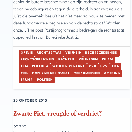
geniet de burger bescherming van zijn rechten en vrijheden,
tegen medeburgers én tegen de overheid. Maar wat nou als
juist die overheid besluit het niet meer zo nauw te nemen met
deze fundamentele beginselen van de rechtsstaat? Worden
onze... The post Partijprogramma’s bedreigen de rechtsstaat
appeared first on Bulletineke Justitia.
OPINIE
RECHTSSTAAT
VRIJHEID
RECHTSZEKERHEID
RECHTSGELIJKHEID
RECHTEN
VRIJHEDEN
ISLAM
TRIAS POLITICA
WOUTER VERAART
VVD
PVV
CDA
VNL
HAN VAN DER HORST
VERKIEZINGEN
AMERIKA
TRUMP
POLITIEK
23 OKTOBER 2015
Zwarte Piet: vreugde of verdriet?
Sanne