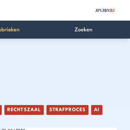
JFV
JBN
BJ
ubrieken
Zoeken
RECHTSZAAL
STRAFPROCES
AI