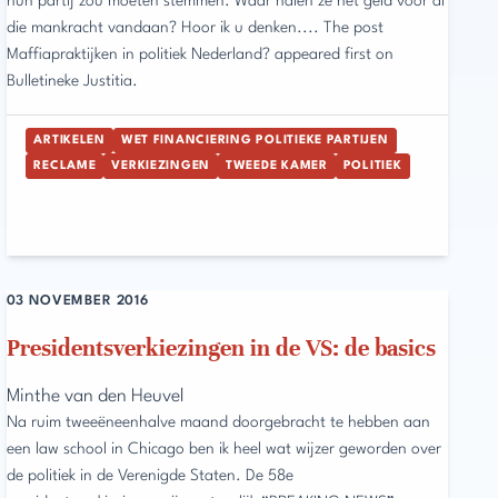
hun partij zou moeten stemmen. Waar halen ze het geld voor al
die mankracht vandaan? Hoor ik u denken.... The post
Maffiapraktijken in politiek Nederland? appeared first on
Bulletineke Justitia.
ARTIKELEN
WET FINANCIERING POLITIEKE PARTIJEN
RECLAME
VERKIEZINGEN
TWEEDE KAMER
POLITIEK
03 NOVEMBER 2016
Presidentsverkiezingen in de VS: de basics
Minthe van den Heuvel
Na ruim tweeëneenhalve maand doorgebracht te hebben aan
een law school in Chicago ben ik heel wat wijzer geworden over
de politiek in de Verenigde Staten. De 58e