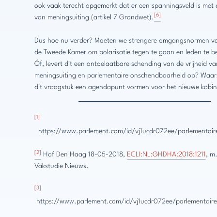
ook vaak terecht opgemerkt dat er een spanningsveld is met d
[6]
van meningsuiting (artikel 7 Grondwet).
Dus hoe nu verder? Moeten we strengere omgangsnormen vas
de Tweede Kamer om polarisatie tegen te gaan en leden te 
Óf, levert dit een ontoelaatbare schending van de vrijheid va
meningsuiting en parlementaire onschendbaarheid op? Waarsch
dit vraagstuk een agendapunt vormen voor het nieuwe kabi
[1]
https://www.parlement.com/id/vj1ucdr072ee/parlementaire
[2]
Hof Den Haag 18-05-2018,
ECLI:NL:GHDHA:2018:1211
, m
Vakstudie Nieuws.
[3]
https://www.parlement.com/id/vj1ucdr072ee/parlementaire