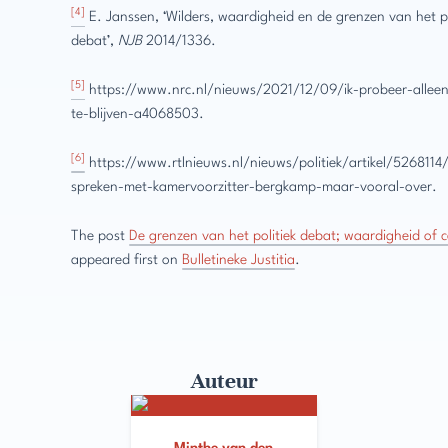
[4]
E. Janssen, ‘Wilders, waardigheid en de grenzen van het po
debat’,
NJB
2014/1336.
[5]
https://www.nrc.nl/nieuws/2021/12/09/ik-probeer-allee
te-blijven-a4068503.
[6]
https://www.rtlnieuws.nl/nieuws/politiek/artikel/5268114/
spreken-met-kamervoorzitter-bergkamp-maar-vooral-over.
The post
De grenzen van het politiek debat; waardigheid of 
appeared first on
Bulletineke Justitia
.
Auteur