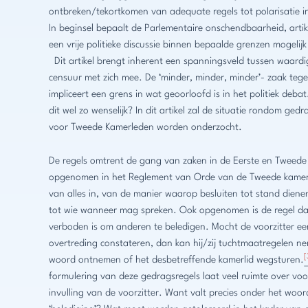
ontbreken/tekortkomen van adequate regels tot polarisatie in
In beginsel bepaalt de Parlementaire onschendbaarheid, arti
een vrije politieke discussie binnen bepaalde grenzen mogelijk
Dit artikel brengt inherent een spanningsveld tussen waardi
censuur met zich mee. De ‘minder, minder, minder’- zaak tege
impliceert een grens in wat geoorloofd is in het politiek debat
dit wel zo wenselijk? In dit artikel zal de situatie rondom gedr
voor Tweede Kamerleden worden onderzocht.
De regels omtrent de gang van zaken in de Eerste en Tweed
opgenomen in het Reglement van Orde van de Tweede kamer.
van alles in, van de manier waarop besluiten tot stand dien
tot wie wanneer mag spreken. Ook opgenomen is de regel da
verboden is om anderen te beledigen. Mocht de voorzitter ee
overtreding constateren, dan kan hij/zij tuchtmaatregelen n
[
woord ontnemen of het desbetreffende kamerlid wegsturen.
formulering van deze gedragsregels laat veel ruimte over voo
invulling van de voorzitter. Want valt precies onder het woor