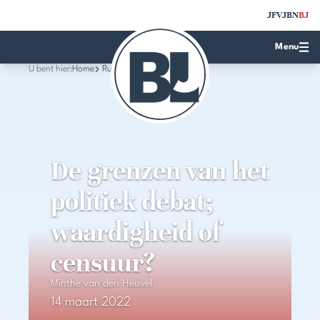
JFV
JBN
BJ
Menu
U bent hier:
Home
Rubrieken
De grenzen van het
politiek debat;
waardigheid of
censuur?
Minthe van den Heuvel
14 maart 2022