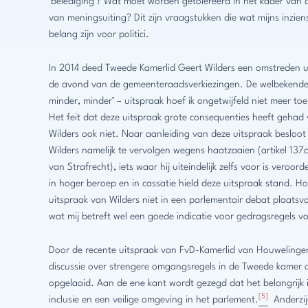
‘belediging’? Wat moet worden getolereerd in het kader van d
van meningsuiting? Dit zijn vraagstukken die wat mijns inziens
belang zijn voor politici.
In 2014 deed Tweede Kamerlid Geert Wilders een omstreden u
de avond van de gemeenteraadsverkiezingen. De welbekende
minder, minder’ – uitspraak hoef ik ongetwijfeld niet meer toe 
Het feit dat deze uitspraak grote consequenties heeft gehad
Wilders ook niet. Naar aanleiding van deze uitspraak besloo
Wilders namelijk te vervolgen wegens haatzaaien (artikel 13
van Strafrecht), iets waar hij uiteindelijk zelfs voor is veroord
in hoger beroep en in cassatie hield deze uitspraak stand. H
uitspraak van Wilders niet in een parlementair debat plaatsvo
wat mij betreft wel een goede indicatie voor gedragsregels voo
Door de recente uitspraak van FvD-Kamerlid van Houwelingen
discussie over strengere omgangsregels in de Tweede kamer
opgelaaid. Aan de ene kant wordt gezegd dat het belangrijk 
[5]
inclusie en een veilige omgeving in het parlement.
Anderzij