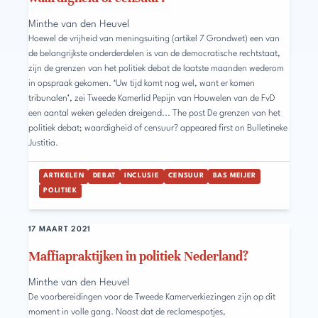
Minthe van den Heuvel
Hoewel de vrijheid van meningsuiting (artikel 7 Grondwet) een van
de belangrijkste onderderdelen is van de democratische rechtstaat,
zijn de grenzen van het politiek debat de laatste maanden wederom
in opspraak gekomen. ‘Uw tijd komt nog wel, want er komen
tribunalen’, zei Tweede Kamerlid Pepijn van Houwelen van de FvD
een aantal weken geleden dreigend... The post De grenzen van het
politiek debat; waardigheid of censuur? appeared first on Bulletineke
Justitia.
ARTIKELEN
DEBAT
INCLUSIE
CENSUUR
BAS MEIJER
POLITIEK
17 MAART 2021
Maffiapraktijken in politiek Nederland?
Minthe van den Heuvel
De voorbereidingen voor de Tweede Kamerverkiezingen zijn op dit
moment in volle gang. Naast dat de reclamespotjes,