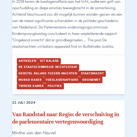
In 2018 kwam de toeslagenaffaire aan het licht, welke een golf van
opschudding en diepe emoties teweegbracht in de samenleving.
Achteraf beschouwd zou dit mogelijk kunnen worden gezien als een
van de meest significante schandalen in de politieke geschiedenis
van Nederland. De Parlementaire ondervragingscommissie
Kinderopvangtoeslag concludeert in haar verpletterende rapport
‘Ongekend onrecht’ dat er grondbeginselen... The post De
staatsmachten uit balans appeared first on Bulletineke Justitia.
ARTIKELEN
UIT BALANS
DE STAATSCOMMISSIE RECHTSSTAAT
HERSTEL BALANS TUSSEN MACHTEN
STAATSMACHT
MURAD BAKER
TOESLAGENAFFAIRE
GRONDWET
TWEEDE KAMER
POLITIEK
23 JULI 2024
Van Randstad naar Regio: de verschuiving in
de parlementaire vertegenwoordiging
Minthe van den Heuvel