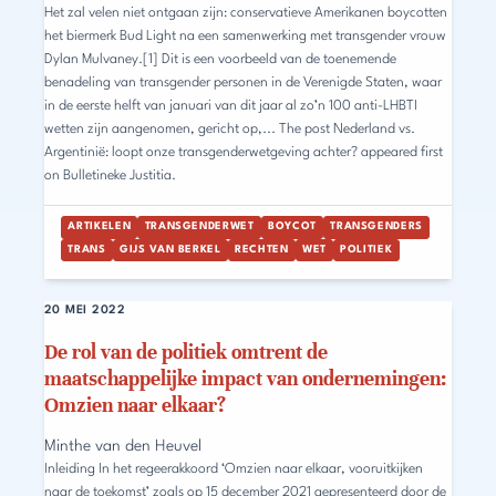
Het zal velen niet ontgaan zijn: conservatieve Amerikanen boycotten
het biermerk Bud Light na een samenwerking met transgender vrouw
Dylan Mulvaney.[1] Dit is een voorbeeld van de toenemende
benadeling van transgender personen in de Verenigde Staten, waar
in de eerste helft van januari van dit jaar al zo’n 100 anti-LHBTI
wetten zijn aangenomen, gericht op,... The post Nederland vs.
Argentinië: loopt onze transgenderwetgeving achter? appeared first
on Bulletineke Justitia.
ARTIKELEN
TRANSGENDERWET
BOYCOT
TRANSGENDERS
TRANS
GIJS VAN BERKEL
RECHTEN
WET
POLITIEK
20 MEI 2022
De rol van de politiek omtrent de
maatschappelijke impact van ondernemingen:
Omzien naar elkaar?
Minthe van den Heuvel
Inleiding In het regeerakkoord ‘Omzien naar elkaar, vooruitkijken
naar de toekomst’ zoals op 15 december 2021 gepresenteerd door de