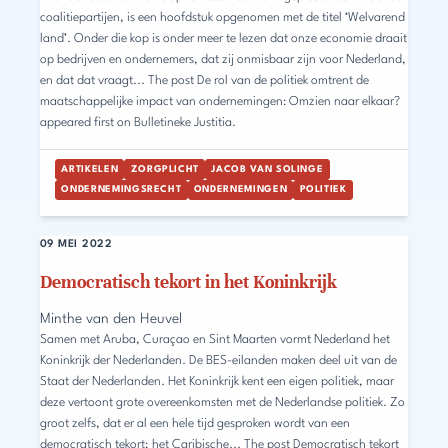
coalitiepartijen, is een hoofdstuk opgenomen met de titel ‘Welvarend
land’. Onder die kop is onder meer te lezen dat onze economie draait
op bedrijven en ondernemers, dat zij onmisbaar zijn voor Nederland,
en dat dat vraagt... The post De rol van de politiek omtrent de
maatschappelijke impact van ondernemingen: Omzien naar elkaar?
appeared first on Bulletineke Justitia.
ARTIKELEN
ZORGPLICHT
JACOB VAN SOLINGE
ONDERNEMINGSRECHT
ONDERNEMINGEN
POLITIEK
09 MEI 2022
Democratisch tekort in het Koninkrijk
Minthe van den Heuvel
Samen met Aruba, Curaçao en Sint Maarten vormt Nederland het
Koninkrijk der Nederlanden. De BES-eilanden maken deel uit van de
Staat der Nederlanden. Het Koninkrijk kent een eigen politiek, maar
deze vertoont grote overeenkomsten met de Nederlandse politiek. Zo
groot zelfs, dat er al een hele tijd gesproken wordt van een
democratisch tekort; het Caribische... The post Democratisch tekort