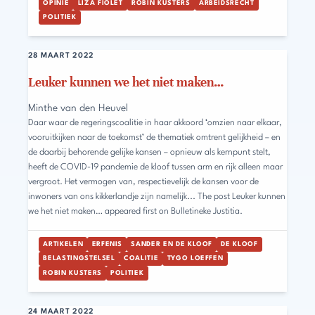
OPINIE
LIZA FIOLET
ROBIN KUSTERS
ARBEIDSRECHT
POLITIEK
28 MAART 2022
Leuker kunnen we het niet maken…
Minthe van den Heuvel
Daar waar de regeringscoalitie in haar akkoord ‘omzien naar elkaar,
vooruitkijken naar de toekomst’ de thematiek omtrent gelijkheid – en
de daarbij behorende gelijke kansen – opnieuw als kernpunt stelt,
heeft de COVID-19 pandemie de kloof tussen arm en rijk alleen maar
vergroot. Het vermogen van, respectievelijk de kansen voor de
inwoners van ons kikkerlandje zijn namelijk... The post Leuker kunnen
we het niet maken… appeared first on Bulletineke Justitia.
ARTIKELEN
ERFENIS
SANDER EN DE KLOOF
DE KLOOF
BELASTINGSTELSEL
COALITIE
TYGO LOEFFEN
ROBIN KUSTERS
POLITIEK
24 MAART 2022