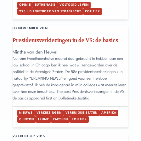
OPINIE
EUTHENASIE
VOLTOOID LEVEN
293 LID 1 WETBOEK VAN STRAFRECHT
POLITIEK
03 NOVEMBER 2016
Presidentsverkiezingen in de VS: de basics
Minthe van den Heuvel
Na ruim tweeëneenhalve maand doorgebracht te hebben aan een
law school in Chicago ben ik heel wat wijzer geworden over de
politiek in de Verenigde Staten. De 58e presidentsverkiezingen zijn
natuurlijk “BREAKING NEWS” en goed voor een heleboel
gespreksstof. Ik heb de kans gehad in mijn colleges wat meer te leren
over hoe deze beruchte... The post Presidentsverkiezingen in de VS:
de basics appeared first on Bulletineke Justitia.
NIEUWS
VERKIEZINGEN
VERENIGDE STATEN
AMERIKA
CLINTON
TRUMP
PARTIJEN
POLITIEK
23 OKTOBER 2015