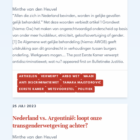
Minthe van den Heuvel
‘’Allen die zich in Nederland bevinden, worden in gelijke gevallen
gelijk behandeld.’’ Met deze woorden verbiedt artikel 1 Grondwet
(hierna: Gw) het maken van ongerechtvaardigd onderscheid op basis
van onder meer huidskleur, etniciteit, geloofsovertuiging of gender.
[1] De Algemene wet gelijke behandeling (hierna: AWGB) geeft
uitdrukking aan dit grondrecht in verhoudingen tussen burgers
onderling. Werkgevers mogen... The post Eerste Kamer verwerpt
antidiscriminatiewet; wat nu? appeared first on Bulletineke Justitia.
ARTIKELEN
VERWERPT
ARBO WET
WAADI
ANTI DISCRIMINATIEWET
TAMARA MAJSTOROVIĆ
EERSTE KAMER
WETSVOORSTEL
POLITIEK
25 JULI 2023
Nederland vs. Argentinië: loopt onze
transgenderwetgeving achter?
Minthe van den Heuvel