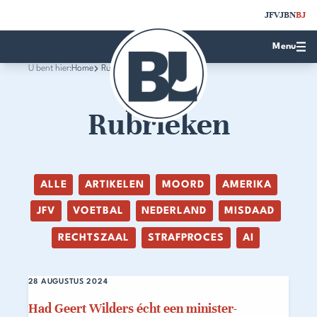
JFV
JBN
BJ
Menu
U bent hier:
Home
Rubrieken
Rubrieken
ALLE
ARTIKELEN
MOORD
AMERIKA
JFV
VOETBAL
NEDERLAND
MISDAAD
RECHTSZAAL
STRAFPROCES
AI
28 AUGUSTUS 2024
Had Geert Wilders écht een minister-