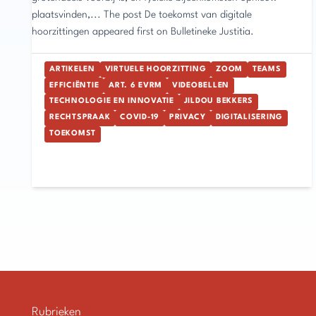
plaatsvinden,... The post De toekomst van digitale
hoorzittingen appeared first on Bulletineke Justitia.
ARTIKELEN
VIRTUELE HOORZITTING
ZOOM
TEAMS
EFFICIËNTIE
ART. 6 EVRM
VIDEOBELLEN
TECHNOLOGIE EN INNOVATIE
JILDOU BEKKERS
RECHTSPRAAK
COVID-19
PRIVACY
DIGITALISERING
TOEKOMST
Rubrieken