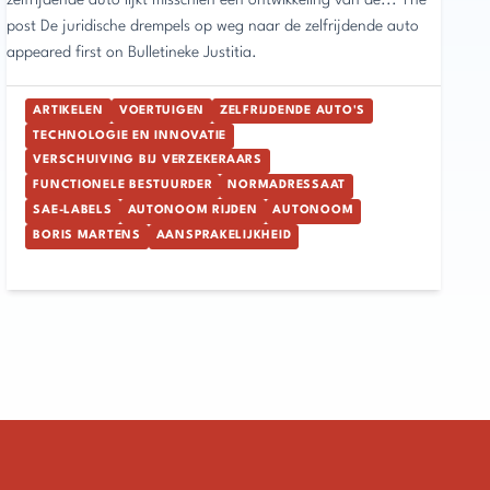
zelfrijdende auto lijkt misschien een ontwikkeling van de... The
post De juridische drempels op weg naar de zelfrijdende auto
appeared first on Bulletineke Justitia.
ARTIKELEN
VOERTUIGEN
ZELFRIJDENDE AUTO'S
TECHNOLOGIE EN INNOVATIE
VERSCHUIVING BIJ VERZEKERAARS
FUNCTIONELE BESTUURDER
NORMADRESSAAT
SAE-LABELS
AUTONOOM RIJDEN
AUTONOOM
BORIS MARTENS
AANSPRAKELIJKHEID