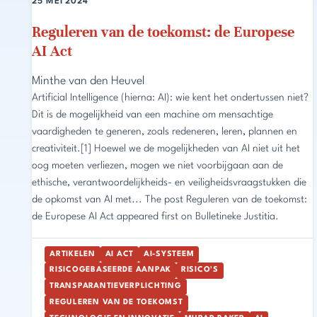
25 MEI 2024
Reguleren van de toekomst: de Europese
AI Act
Minthe van den Heuvel
Artificial Intelligence (hierna: AI): wie kent het ondertussen niet?
Dit is de mogelijkheid van een machine om mensachtige
vaardigheden te generen, zoals redeneren, leren, plannen en
creativiteit.[1] Hoewel we de mogelijkheden van AI niet uit het
oog moeten verliezen, mogen we niet voorbijgaan aan de
ethische, verantwoordelijkheids- en veiligheidsvraagstukken die
de opkomst van AI met... The post Reguleren van de toekomst:
de Europese AI Act appeared first on Bulletineke Justitia.
ARTIKELEN
AI ACT
AI-SYSTEEM
RISICOGEBASEERDE AANPAK
RISICO'S
TRANSPARANTIEVERPLICHTING
REGULEREN VAN DE TOEKOMST