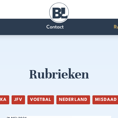
Contact
R
Rubrieken
IKA
JFV
VOETBAL
NEDERLAND
MISDAAD