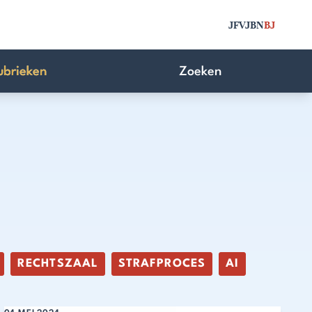
JFV
JBN
BJ
ubrieken
Zoeken
RECHTSZAAL
STRAFPROCES
AI