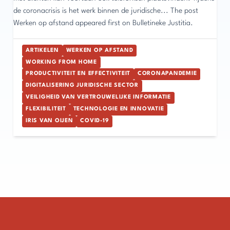
de coronacrisis is het werk binnen de juridische... The post
Werken op afstand appeared first on Bulletineke Justitia.
ARTIKELEN
WERKEN OP AFSTAND
WORKING FROM HOME
PRODUCTIVITEIT EN EFFECTIVITEIT
CORONAPANDEMIE
DIGITALISERING JURIDISCHE SECTOR
VEILIGHEID VAN VERTROUWELIJKE INFORMATIE
FLEXIBILITEIT
TECHNOLOGIE EN INNOVATIE
IRIS VAN OIJEN
COVID-19