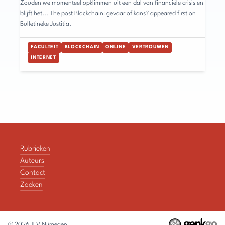
Zouden we momenteel opklimmen uit een dal van financiële crisis en
blijft het... The post Blockchain: gevaar of kans? appeared first on
Bulletineke Justitia.
FACULTEIT
BLOCKCHAIN
ONLINE
VERTROUWEN
INTERNET
Rubrieken
Auteurs
Contact
Zoeken
© 2026
JFV Nijmegen