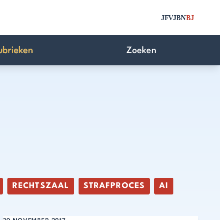
JFV
JBN
BJ
ubrieken
Zoeken
RECHTSZAAL
STRAFPROCES
AI