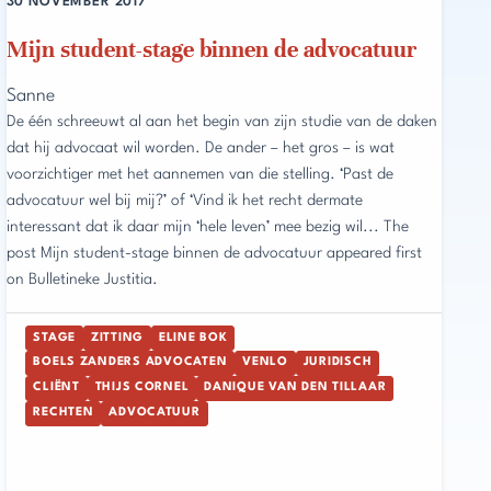
30 NOVEMBER 2017
Mijn student-stage binnen de advocatuur
Sanne
De één schreeuwt al aan het begin van zijn studie van de daken
dat hij advocaat wil worden. De ander – het gros – is wat
voorzichtiger met het aannemen van die stelling. ‘Past de
advocatuur wel bij mij?’ of ‘Vind ik het recht dermate
interessant dat ik daar mijn ‘hele leven’ mee bezig wil... The
post Mijn student-stage binnen de advocatuur appeared first
on Bulletineke Justitia.
STAGE
ZITTING
ELINE BOK
BOELS ZANDERS ADVOCATEN
VENLO
JURIDISCH
CLIËNT
THIJS CORNEL
DANIQUE VAN DEN TILLAAR
RECHTEN
ADVOCATUUR