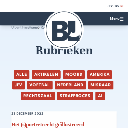
JFV
JBN
BJ
Menu
U bent hier:
Home
Rubrieken
Rubrieken
ALLE
ARTIKELEN
MOORD
AMERIKA
JFV
VOETBAL
NEDERLAND
MISDAAD
RECHTSZAAL
STRAFPROCES
AI
23 DECEMBER 2022
Het (s)portretrecht geïllustreerd