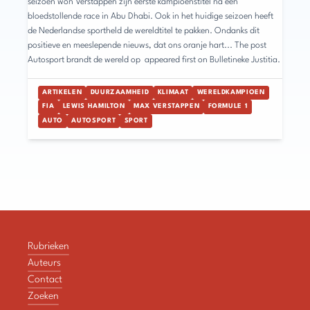
seizoen won Verstappen zijn eerste kampioenstitel na een
bloedstollende race in Abu Dhabi. Ook in het huidige seizoen heeft
de Nederlandse sportheld de wereldtitel te pakken. Ondanks dit
positieve en meeslepende nieuws, dat ons oranje hart... The post
Autosport brandt de wereld op appeared first on Bulletineke Justitia.
ARTIKELEN
DUURZAAMHEID
KLIMAAT
WERELDKAMPIOEN
FIA
LEWIS HAMILTON
MAX VERSTAPPEN
FORMULE 1
AUTO
AUTOSPORT
SPORT
Rubrieken
Auteurs
Contact
Zoeken