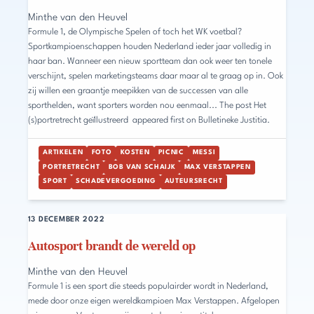
Minthe van den Heuvel
Formule 1, de Olympische Spelen of toch het WK voetbal?
Sportkampioenschappen houden Nederland ieder jaar volledig in
haar ban. Wanneer een nieuw sportteam dan ook weer ten tonele
verschijnt, spelen marketingsteams daar maar al te graag op in. Ook
zij willen een graantje meepikken van de successen van alle
sporthelden, want sporters worden nou eenmaal... The post Het
(s)portretrecht geïllustreerd appeared first on Bulletineke Justitia.
ARTIKELEN
FOTO
KOSTEN
PICNIC
MESSI
PORTRETRECHT
BOB VAN SCHAIJK
MAX VERSTAPPEN
SPORT
SCHADEVERGOEDING
AUTEURSRECHT
13 DECEMBER 2022
Autosport brandt de wereld op
Minthe van den Heuvel
Formule 1 is een sport die steeds populairder wordt in Nederland,
mede door onze eigen wereldkampioen Max Verstappen. Afgelopen