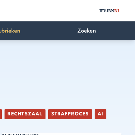
JFV
JBN
BJ
ubrieken
Zoeken
RECHTSZAAL
STRAFPROCES
AI