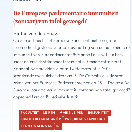
06 MAART 2017
De Europese parlementaire immuniteit
(zomaar) van tafel geveegd?
Minthe van den Heuvel
Op 2 maart heeft het Europese Parlement met een grote
meerderheid gestemd voor de opschorting van de parlementaire
immuniteit van Europarlementariër Marine Le Pen.[1] Le Pen,
leider en presidentskandidate van het extreemrechtse Front
National, verspreidde via haar Twitteraccount in 2015
schokkende executiebeelden van IS. De Commissie Juridische
zaken van het Europese Parlement stemde op 28... The post De
Europese parlementaire immuniteit (zomaar) van tafel geveegd?
appeared first on Bulletineke Justitia.
FACULTEIT
LE PEN
MARIE LE PEN
IMMUNITEIT
EUROPARLEMENTARIËR
PRESIDENTSKANDIDATE
FRONT NATIONAL
IS