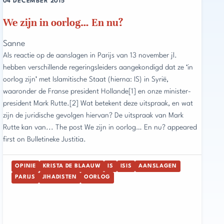
04 DECEMBER 2015
We zijn in oorlog… En nu?
Sanne
Als reactie op de aanslagen in Parijs van 13 november jl.
hebben verschillende regeringsleiders aangekondigd dat ze ‘in
oorlog zijn’ met Islamitische Staat (hierna: IS) in Syrië,
waaronder de Franse president Hollande[1] en onze minister-
president Mark Rutte.[2] Wat betekent deze uitspraak, en wat
zijn de juridische gevolgen hiervan? De uitspraak van Mark
Rutte kan van... The post We zijn in oorlog… En nu? appeared
first on Bulletineke Justitia.
OPINIE
KRISTA DE BLAAUW
IS
ISIS
AANSLAGEN
PARIJS
JIHADISTEN
OORLOG