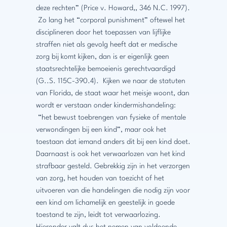
deze rechten” (Price v. Howard,, 346 N.C. 1997).
Zo lang het “corporal punishment” oftewel het
disciplineren door het toepassen van lijflijke
straffen niet als gevolg heeft dat er medische
zorg bij komt kijken, dan is er eigenlijk geen
staatsrechtelijke bemoeienis gerechtvaardigd
(G..S. 115C-390.4). Kijken we naar de statuten
van Florida, de staat waar het meisje woont, dan
wordt er verstaan onder kindermishandeling:
“het bewust toebrengen van fysieke of mentale
verwondingen bij een kind”, maar ook het
toestaan dat iemand anders dit bij een kind doet.
Daarnaast is ook het verwaarlozen van het kind
strafbaar gesteld. Gebrekkig zijn in het verzorgen
van zorg, het houden van toezicht of het
uitvoeren van die handelingen die nodig zijn voor
een kind om lichamelijk en geestelijk in goede
toestand te zijn, leidt tot verwaarlozing.
Hieronder valt dus het nemen van voldoende