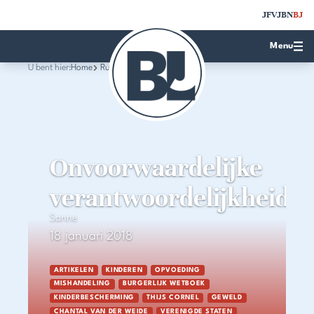
JFV
JBN
BJ
Menu
U bent hier:
Home
Rubrieken
Onvoorwaardelijke
verantwoordelijkheid
Sanne
18 januari 2018
ARTIKELEN
KINDEREN
OPVOEDING
MISHANDELING
BURGERLIJK WETBOEK
KINDERBESCHERMING
THIJS CORNEL
GEWELD
CHANTAL VAN DER WEIDE
VERENIGDE STATEN