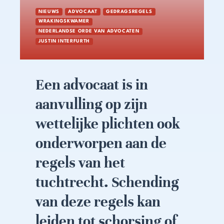
NIEUWS
ADVOCAAT
GEDRAGSREGELS
WRAKINGSKWAMER
NEDERLANDSE ORDE VAN ADVOCATEN
JUSTIN INTERFURTH
Een advocaat is in
aanvulling op zijn
wettelijke plichten ook
onderworpen aan de
regels van het
tuchtrecht. Schending
van deze regels kan
leiden tot schorsing of