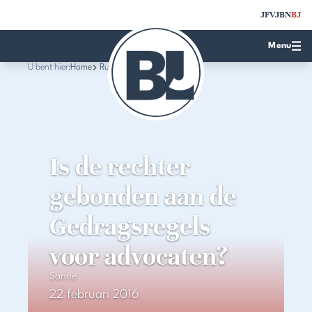
JFV
JBN
BJ
Menu
U bent hier:
Home
Rubrieken
Is de rechter
gebonden aan de
Gedragsregels
voor advocaten?
Sanne
22 februari 2016