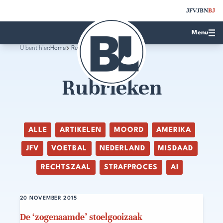
JFV
JBN
BJ
Menu
U bent hier:
Home
Rubrieken
Rubrieken
ALLE
ARTIKELEN
MOORD
AMERIKA
JFV
VOETBAL
NEDERLAND
MISDAAD
RECHTSZAAL
STRAFPROCES
AI
20 NOVEMBER 2015
De ‘zogenaamde’ stoelgooizaak