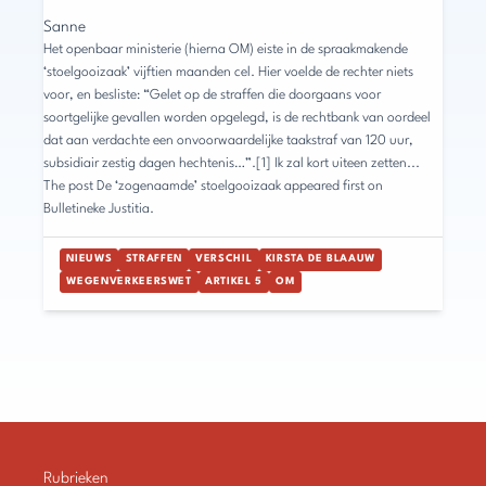
Sanne
Het openbaar ministerie (hierna OM) eiste in de spraakmakende
‘stoelgooizaak’ vijftien maanden cel. Hier voelde de rechter niets
voor, en besliste: “Gelet op de straffen die doorgaans voor
soortgelijke gevallen worden opgelegd, is de rechtbank van oordeel
dat aan verdachte een onvoorwaardelijke taakstraf van 120 uur,
subsidiair zestig dagen hechtenis…”.[1] Ik zal kort uiteen zetten...
The post De ‘zogenaamde’ stoelgooizaak appeared first on
Bulletineke Justitia.
NIEUWS
STRAFFEN
VERSCHIL
KIRSTA DE BLAAUW
WEGENVERKEERSWET
ARTIKEL 5
OM
Rubrieken