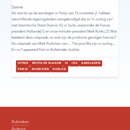
Sanne
Als reactie op de aanslagen in Parijs van 13 november jl. hebben
verschillende regeringsleiders aangekondigd dat ze ‘in oorlog zijn’
met Islamitische Staat (hierna: IS) in Syrië, waaronder de Franse
president Hollande[1] en onze minister-president Mark Rutte.[2] Wat
betekent deze uitspraak, en wat zijn de juridische gevolgen hiervan?
De uitspraak van Mark Rutte kan van... The post We zijn in oorlog…
En nu? appeared first on Bulletineke Justitia.
OPINIE
KRISTA DE BLAAUW
IS
ISIS
AANSLAGEN
PARIJS
JIHADISTEN
OORLOG
Rubrieken
Auteurs