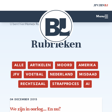
JFV
JBN
BJ
Menu
U bent hier:
Home
Rubrieken
Rubrieken
ALLE
ARTIKELEN
MOORD
AMERIKA
JFV
VOETBAL
NEDERLAND
MISDAAD
RECHTSZAAL
STRAFPROCES
AI
04 DECEMBER 2015
We zijn in oorlog… En nu?