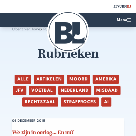
JFV
JBN
BJ
Menu
U bent hier:
Home
Rubrieken
Rubrieken
ALLE
ARTIKELEN
MOORD
AMERIKA
JFV
VOETBAL
NEDERLAND
MISDAAD
RECHTSZAAL
STRAFPROCES
AI
04 DECEMBER 2015
We zijn in oorlog… En nu?