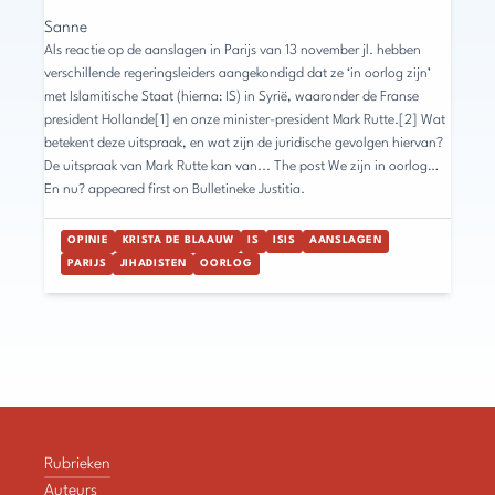
Sanne
Als reactie op de aanslagen in Parijs van 13 november jl. hebben
verschillende regeringsleiders aangekondigd dat ze ‘in oorlog zijn’
met Islamitische Staat (hierna: IS) in Syrië, waaronder de Franse
president Hollande[1] en onze minister-president Mark Rutte.[2] Wat
betekent deze uitspraak, en wat zijn de juridische gevolgen hiervan?
De uitspraak van Mark Rutte kan van... The post We zijn in oorlog…
En nu? appeared first on Bulletineke Justitia.
OPINIE
KRISTA DE BLAAUW
IS
ISIS
AANSLAGEN
PARIJS
JIHADISTEN
OORLOG
Rubrieken
Auteurs