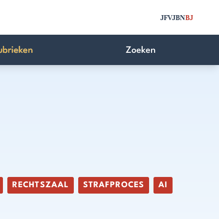
JFV
JBN
BJ
ubrieken
Zoeken
RECHTSZAAL
STRAFPROCES
AI