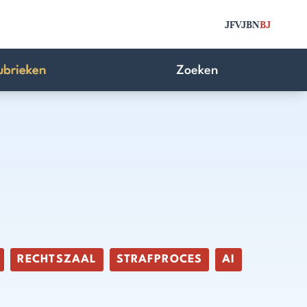
JFV
JBN
BJ
ubrieken
Zoeken
RECHTSZAAL
STRAFPROCES
AI