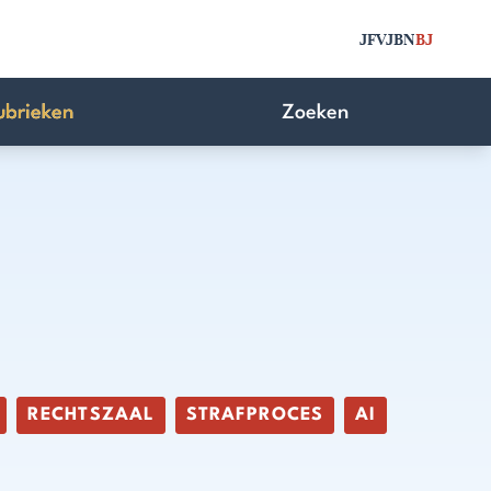
JFV
JBN
BJ
ubrieken
Zoeken
RECHTSZAAL
STRAFPROCES
AI