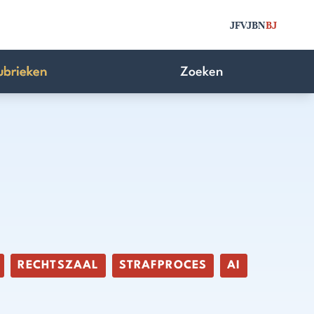
JFV
JBN
BJ
ubrieken
Zoeken
RECHTSZAAL
STRAFPROCES
AI