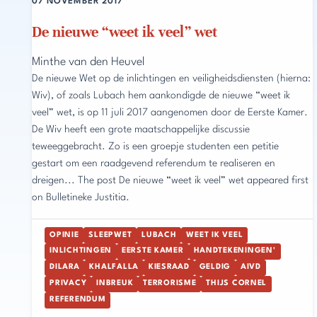
07 NOVEMBER 2017
De nieuwe “weet ik veel” wet
Minthe van den Heuvel
De nieuwe Wet op de inlichtingen en veiligheidsdiensten (hierna:
Wiv), of zoals Lubach hem aankondigde de nieuwe “weet ik
veel” wet, is op 11 juli 2017 aangenomen door de Eerste Kamer.
De Wiv heeft een grote maatschappelijke discussie
teweeggebracht. Zo is een groepje studenten een petitie
gestart om een raadgevend referendum te realiseren en
dreigen... The post De nieuwe “weet ik veel” wet appeared first
on Bulletineke Justitia.
OPINIE
SLEEPWET
LUBACH
WEET IK VEEL
INLICHTINGEN
EERSTE KAMER
HANDTEKENINGEN'
DILARA
KHALFALLA
KIESRAAD
GELDIG
AIVD
PRIVACY
INBREUK
TERRORISME
THIJS CORNEL
REFERENDUM