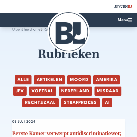
JFV
JBN
BJ
Menu
U bent hier:
Home
Rubrieken
Rubrieken
ALLE
ARTIKELEN
MOORD
AMERIKA
JFV
VOETBAL
NEDERLAND
MISDAAD
RECHTSZAAL
STRAFPROCES
AI
08 JULI 2024
Eerste Kamer verwerpt antidiscriminatiewet;