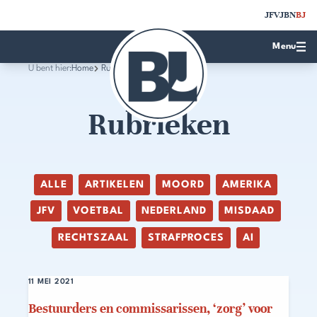
JFV
JBN
BJ
Menu
U bent hier:
Home
Rubrieken
Rubrieken
ALLE
ARTIKELEN
MOORD
AMERIKA
JFV
VOETBAL
NEDERLAND
MISDAAD
RECHTSZAAL
STRAFPROCES
AI
11 MEI 2021
Bestuurders en commissarissen, ‘zorg’ voor