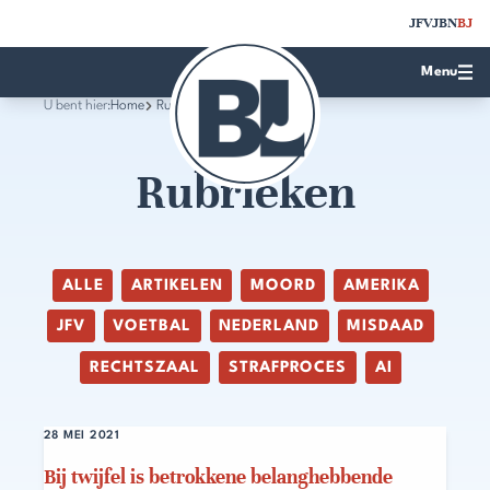
JFV
JBN
BJ
Menu
U bent hier:
Home
Rubrieken
Rubrieken
ALLE
ARTIKELEN
MOORD
AMERIKA
JFV
VOETBAL
NEDERLAND
MISDAAD
RECHTSZAAL
STRAFPROCES
AI
28 MEI 2021
Bij twijfel is betrokkene belanghebbende