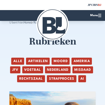
JFV
JBN
BJ
Menu
U bent hier:
Home
Rubrieken
Rubrieken
ALLE
ARTIKELEN
MOORD
AMERIKA
JFV
VOETBAL
NEDERLAND
MISDAAD
RECHTSZAAL
STRAFPROCES
AI