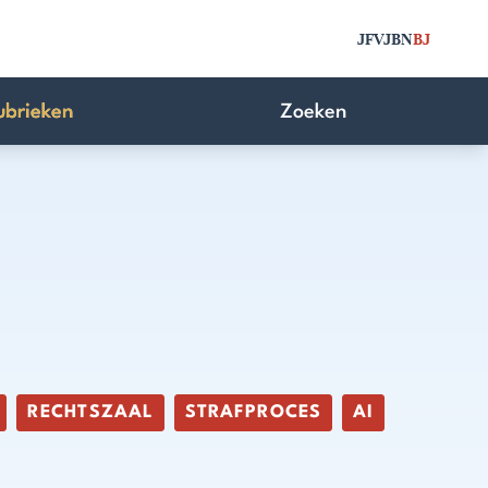
JFV
JBN
BJ
ubrieken
Zoeken
RECHTSZAAL
STRAFPROCES
AI