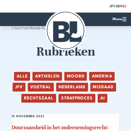
JFV
JBN
BJ
Menu
U bent hier:
Home
Rubrieken
Rubrieken
ALLE
ARTIKELEN
MOORD
AMERIKA
JFV
VOETBAL
NEDERLAND
MISDAAD
RECHTSZAAL
STRAFPROCES
AI
15 NOVEMBER 2021
Duurzaamheid in het ondernemingsrecht: