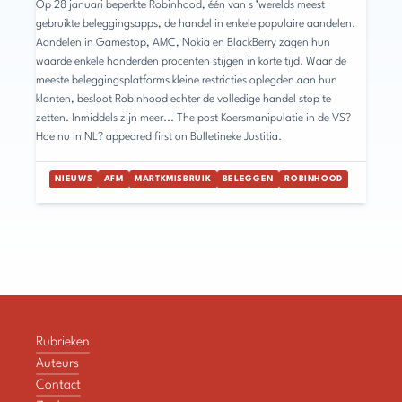
Op 28 januari beperkte Robinhood, één van s ’werelds meest
gebruikte beleggingsapps, de handel in enkele populaire aandelen.
Aandelen in Gamestop, AMC, Nokia en BlackBerry zagen hun
waarde enkele honderden procenten stijgen in korte tijd. Waar de
meeste beleggingsplatforms kleine restricties oplegden aan hun
klanten, besloot Robinhood echter de volledige handel stop te
zetten. Inmiddels zijn meer... The post Koersmanipulatie in de VS?
Hoe nu in NL? appeared first on Bulletineke Justitia.
NIEUWS
AFM
MARTKMISBRUIK
BELEGGEN
ROBINHOOD
Rubrieken
Auteurs
Contact