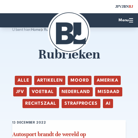
JFV
JBN
BJ
Menu
U bent hier:
Home
Rubrieken
Rubrieken
ALLE
ARTIKELEN
MOORD
AMERIKA
JFV
VOETBAL
NEDERLAND
MISDAAD
RECHTSZAAL
STRAFPROCES
AI
13 DECEMBER 2022
Autosport brandt de wereld op