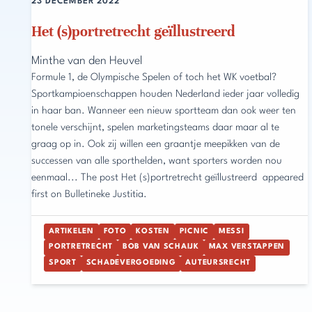
23 DECEMBER 2022
Het (s)portretrecht geïllustreerd
Minthe van den Heuvel
Formule 1, de Olympische Spelen of toch het WK voetbal?
Sportkampioenschappen houden Nederland ieder jaar volledig
in haar ban. Wanneer een nieuw sportteam dan ook weer ten
tonele verschijnt, spelen marketingsteams daar maar al te
graag op in. Ook zij willen een graantje meepikken van de
successen van alle sporthelden, want sporters worden nou
eenmaal... The post Het (s)portretrecht geïllustreerd appeared
first on Bulletineke Justitia.
ARTIKELEN
FOTO
KOSTEN
PICNIC
MESSI
PORTRETRECHT
BOB VAN SCHAIJK
MAX VERSTAPPEN
SPORT
SCHADEVERGOEDING
AUTEURSRECHT