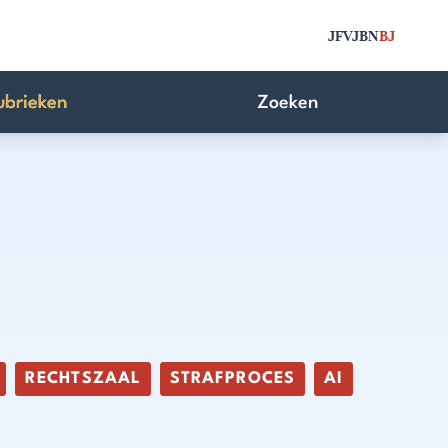
JFV
JBN
BJ
ubrieken
Zoeken
RECHTSZAAL
STRAFPROCES
AI