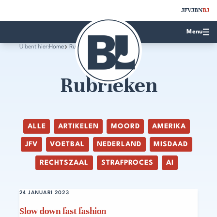
JFV
JBN
BJ
Menu
U bent hier:
Home
Rubrieken
Rubrieken
ALLE
ARTIKELEN
MOORD
AMERIKA
JFV
VOETBAL
NEDERLAND
MISDAAD
RECHTSZAAL
STRAFPROCES
AI
24 JANUARI 2023
Slow down fast fashion