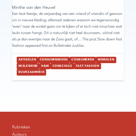
Minthe van den Heuvel
Een leuk feestje, de verjaardag van een vriend of vriendin of gewoon
zin in nieuwe kleding; allemaal redenen waarom we tegenwoordig
‘even’ naar de winkel gaan om te kijken of er toch niet misschien wat
leuks tussen hangt. Dit is natuurlijk niet heel duurzaam, vóóral niet
als je dan eventjes naar de Zara gaat, of... The post Slow down fast
fashion appeared first on Bulletineke Justitia.
ARTIKELEN
CONSUMINDEREN
CONSUMEREN
WINKELEN
MISLEIDEND
H&M
CONSCIOUS
FAST FASHION
DUURZAAMHEID
Rubrieken
Auteurs