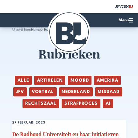
JFV
JBN
BJ
Menu
U bent hier:
Home
Rubrieken
Rubrieken
ALLE
ARTIKELEN
MOORD
AMERIKA
JFV
VOETBAL
NEDERLAND
MISDAAD
RECHTSZAAL
STRAFPROCES
AI
27 FEBRUARI 2023
De Radboud Universiteit en haar initiatieven