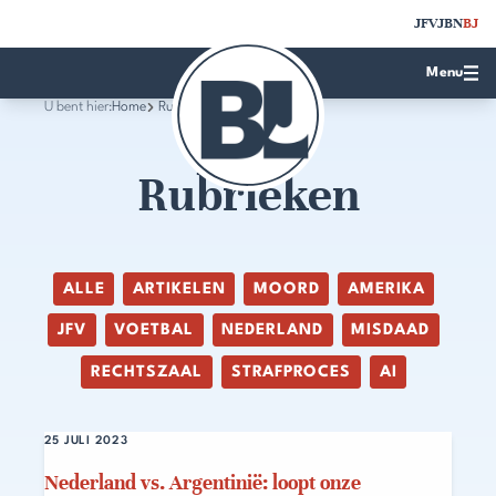
JFV
JBN
BJ
Menu
U bent hier:
Home
Rubrieken
Rubrieken
ALLE
ARTIKELEN
MOORD
AMERIKA
JFV
VOETBAL
NEDERLAND
MISDAAD
RECHTSZAAL
STRAFPROCES
AI
25 JULI 2023
Nederland vs. Argentinië: loopt onze