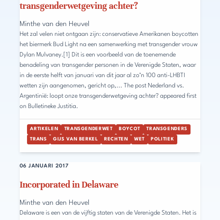
transgenderwetgeving achter?
Minthe van den Heuvel
Het zal velen niet ontgaan zijn: conservatieve Amerikanen boycotten
het biermerk Bud Light na een samenwerking met transgender vrouw
Dylan Mulvaney.[1] Dit is een voorbeeld van de toenemende
benadeling van transgender personen in de Verenigde Staten, waar
in de eerste helft van januari van dit jaar al zo’n 100 anti-LHBTI
wetten zijn aangenomen, gericht op,... The post Nederland vs.
Argentinië: loopt onze transgenderwetgeving achter? appeared first
on Bulletineke Justitia.
ARTIKELEN
TRANSGENDERWET
BOYCOT
TRANSGENDERS
TRANS
GIJS VAN BERKEL
RECHTEN
WET
POLITIEK
06 JANUARI 2017
Incorporated in Delaware
Minthe van den Heuvel
Delaware is een van de vijftig staten van de Verenigde Staten. Het is