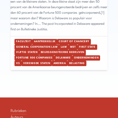
een van de kleinere staten. In deze kleine staat zijn meer dan 50
procent van de Amerikaanse beursgenoteerde bedrijven en zelfs meer
dan 60 procent van de Fortune 500 companies geïncorporeerd,[1]
maar waarom dan? Waarom is Delaware zo populair voor
ondernemingen? In... The post Incorporated in Delaware appeared
first on Bulletineke Justitia.
FACULTEIT
AANTREKKELIJK
COURT OF CHANCERY
GENERAL CORPORATION LAW
LAW
WET
FIRST STATE
VIJFTIG STATEN
BEURSGENOTEERDE BEDRIJVEN
FORTUNE 500 COMPANIES
DELAWARE
ONDERNEMINGEN
VS
VERENIGDE STATEN
AMERIKA
BELASTING
Rubrieken
Auteurs