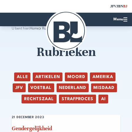
JFV
JBN
BJ
Menu
U bent hier:
Home
Rubrieken
Rubrieken
ALLE
ARTIKELEN
MOORD
AMERIKA
JFV
VOETBAL
NEDERLAND
MISDAAD
RECHTSZAAL
STRAFPROCES
AI
21 DECEMBER 2023
Gendergelijkheid