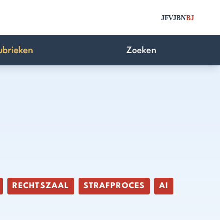
JFV
JBN
BJ
ubrieken
Zoeken
RECHTSZAAL
STRAFPROCES
AI