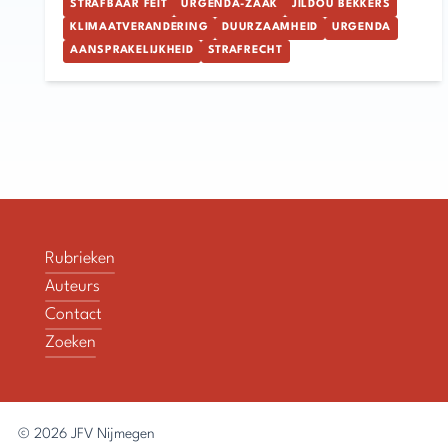
STRAFBAAR FEIT
URGENDA-ZAAK
JILDOU BEKKERS
KLIMAATVERANDERING
DUURZAAMHEID
URGENDA
AANSPRAKELIJKHEID
STRAFRECHT
Rubrieken
Auteurs
Contact
Zoeken
© 2026
JFV Nijmegen