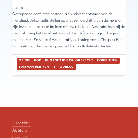
Sanne
Gewapende conflicten bestaan als sinds het ontstaan van de
mensheid. Je kan zelfs stellen dat het een oerdrift is van de mens om
zijn levensruimte uit te breiden of te verdedigen. Desondanks is bij de
mens al vroeg het besef ontstaan dat er zélfs in oorlogstijd regels
moeten zijn. Zo schreef Hammurabi, de koning van... The post Het
humanitair oorlogsrecht appeared first on Bulletineke Justitia.
OPINIE
HOR
HUMANITAIR OORLOGSRECHT
CONFLICTEN
TOM VAN DER VEN
IS
OORLOG
Rubrieken
Auteurs
Contact