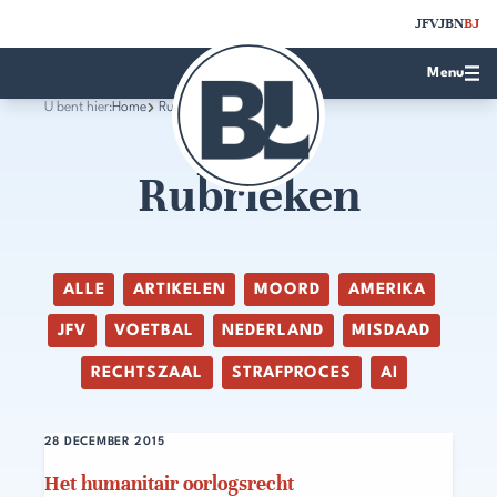
JFV
JBN
BJ
Menu
U bent hier:
Home
Rubrieken
Rubrieken
ALLE
ARTIKELEN
MOORD
AMERIKA
JFV
VOETBAL
NEDERLAND
MISDAAD
RECHTSZAAL
STRAFPROCES
AI
28 DECEMBER 2015
Het humanitair oorlogsrecht