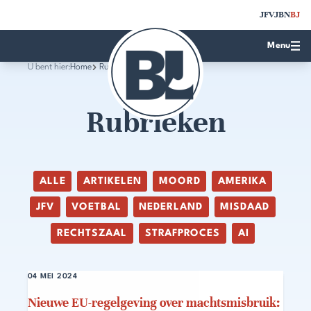
JFV
JBN
BJ
Menu
U bent hier:
Home
Rubrieken
Rubrieken
ALLE
ARTIKELEN
MOORD
AMERIKA
JFV
VOETBAL
NEDERLAND
MISDAAD
RECHTSZAAL
STRAFPROCES
AI
04 MEI 2024
Nieuwe EU-regelgeving over machtsmisbruik: