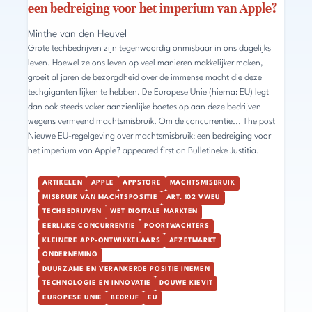
een bedreiging voor het imperium van Apple?
Minthe van den Heuvel
Grote techbedrijven zijn tegenwoordig onmisbaar in ons dagelijks
leven. Hoewel ze ons leven op veel manieren makkelijker maken,
groeit al jaren de bezorgdheid over de immense macht die deze
techgiganten lijken te hebben. De Europese Unie (hierna: EU) legt
dan ook steeds vaker aanzienlijke boetes op aan deze bedrijven
wegens vermeend machtsmisbruik. Om de concurrentie... The post
Nieuwe EU-regelgeving over machtsmisbruik: een bedreiging voor
het imperium van Apple? appeared first on Bulletineke Justitia.
ARTIKELEN
APPLE
APPSTORE
MACHTSMISBRUIK
MISBRUIK VAN MACHTSPOSITIE
ART. 102 VWEU
TECHBEDRIJVEN
WET DIGITALE MARKTEN
EERLIJKE CONCURRENTIE
POORTWACHTERS
KLEINERE APP-ONTWIKKELAARS
AFZETMARKT
ONDERNEMING
DUURZAME EN VERANKERDE POSITIE INEMEN
TECHNOLOGIE EN INNOVATIE
DOUWE KIEVIT
EUROPESE UNIE
BEDRIJF
EU