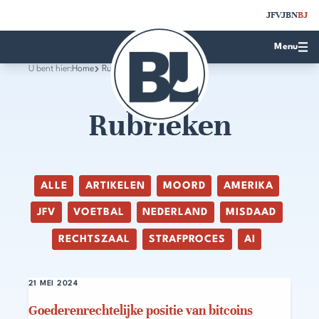
JFV
JBN
BJ
Menu
U bent hier:
Home
Rubrieken
Rubrieken
ALLE
ARTIKELEN
MOORD
AMERIKA
JFV
VOETBAL
NEDERLAND
MISDAAD
RECHTSZAAL
STRAFPROCES
AI
21 MEI 2024
Goederenrechtelijke positie van bitcoins