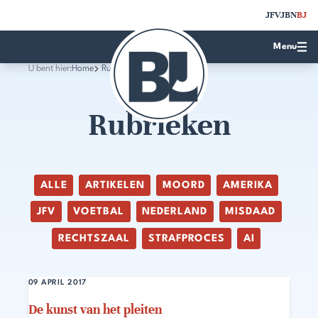
JFV
JBN
BJ
Menu
U bent hier:
Home
Rubrieken
Rubrieken
ALLE
ARTIKELEN
MOORD
AMERIKA
JFV
VOETBAL
NEDERLAND
MISDAAD
RECHTSZAAL
STRAFPROCES
AI
09 APRIL 2017
De kunst van het pleiten