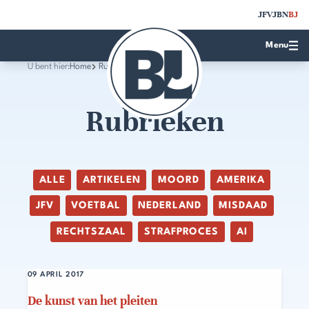
JFV
JBN
BJ
Menu
U bent hier:
Home
Rubrieken
Rubrieken
ALLE
ARTIKELEN
MOORD
AMERIKA
JFV
VOETBAL
NEDERLAND
MISDAAD
RECHTSZAAL
STRAFPROCES
AI
09 APRIL 2017
De kunst van het pleiten