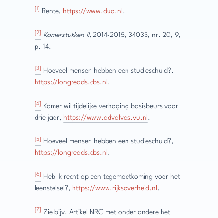
[1]
Rente,
https://www.duo.nl
.
[2]
Kamerstukken II
, 2014-2015, 34035, nr. 20, 9,
p. 14.
[3]
Hoeveel mensen hebben een studieschuld?,
https://longreads.cbs.nl
.
[4]
Kamer wil tijdelijke verhoging basisbeurs voor
drie jaar,
https://www.advalvas.vu.nl
.
[5]
Hoeveel mensen hebben een studieschuld?,
https://longreads.cbs.nl
.
[6]
Heb ik recht op een tegemoetkoming voor het
leenstelsel?,
https://www.rijksoverheid.nl
.
[7]
Zie bijv. Artikel NRC met onder andere het