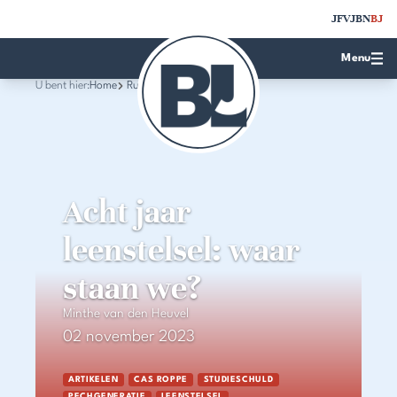
JFV
JBN
BJ
Menu
U bent hier:
Home
Rubrieken
Acht jaar
leenstelsel: waar
staan we?
Minthe van den Heuvel
02 november 2023
ARTIKELEN
CAS ROPPE
STUDIESCHULD
PECHGENERATIE
LEENSTELSEL