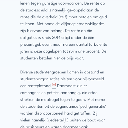
lenen tegen gunstige voorwaarden. De rente op
de studieschuld is namelijk gekoppeld aan de
rente die de overheid (zelf) moet betalen om geld
te lenen. Met name de vijfjarige staatsobligaties
zijn hiervoor van belang. De rente op die
obligaties is sinds 2014 altijd onder de één
procent gebleven, maar na een aantal turbulente
jaren is deze opgelopen tot ruim drie procent. De
studenten betalen hier de prijs voor.
Diverse studentengroepen komen in opstand en
studentenorganisaties pleiten voor bijvoorbeeld
[6]
een renteplafond.
Daarnaast zijn er
campagnes en petities aanhangig, die ertoe
strekken de maatregel tegen te gaan. Met name
de studenten uit de zogenaamde ‘pechgeneratie’
worden disproportioneel hard getroffen. Zij
vielen namelijk (gedeeltelijk) buiten de boot voor
de basisbeurs en waren daarmee vaak