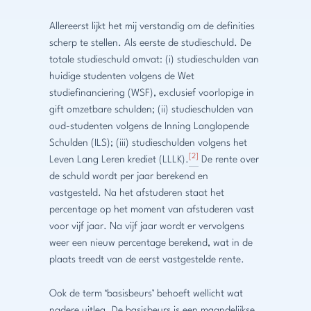
Allereerst lijkt het mij verstandig om de definities
scherp te stellen. Als eerste de studieschuld. De
totale studieschuld omvat: (i) studieschulden van
huidige studenten volgens de Wet
studiefinanciering (WSF), exclusief voorlopige in
gift omzetbare schulden; (ii) studieschulden van
oud-studenten volgens de Inning Langlopende
Schulden (ILS); (iii) studieschulden volgens het
[2]
Leven Lang Leren krediet (LLLK).
De rente over
de schuld wordt per jaar berekend en
vastgesteld. Na het afstuderen staat het
percentage op het moment van afstuderen vast
voor vijf jaar. Na vijf jaar wordt er vervolgens
weer een nieuw percentage berekend, wat in de
plaats treedt van de eerst vastgestelde rente.
Ook de term ‘basisbeurs’ behoeft wellicht wat
nadere uitleg. De basisbeurs is een maandelijkse