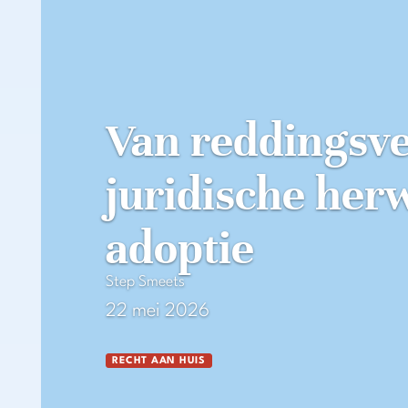
Van reddingsve
juridische her
adoptie
Step Smeets
22 mei 2026
RECHT AAN HUIS