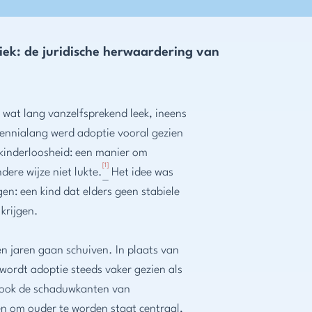
iek: de juridische herwaardering van
s wat lang vanzelfsprekend leek, ineens
ennialang werd adoptie vooral gezien
 kinderloosheid: een manier om
[1]
ere wijze niet lukte.
Het idee was
en: een kind dat elders geen stabiele
krijgen.
n jaren gaan schuiven. In plaats van
wordt adoptie steeds vaker gezien als
 er ook de schaduwkanten van
n om ouder te worden staat centraal,