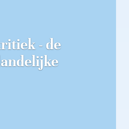
itiek - de
landelijke