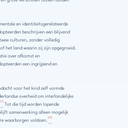
 en grote verschillen tussen landen
mentale en identiteitsgerelateerde
dopteerden beschrijven een blijvend
twee culturen, zonder volledig
of het land waarin zij zijn opgegroeid.
atie over afkomst en
adopteerden een ingrijpend en
dacht voor het kind zelf vormde
ederlandse overheid om interlandelijke
[17]
Tot die tijd worden lopende
lijft samenwerking alleen mogelijk
[18]
ere waarborgen voldoen.