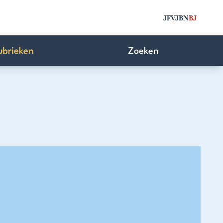
JFV
JBN
BJ
ubrieken
Zoeken