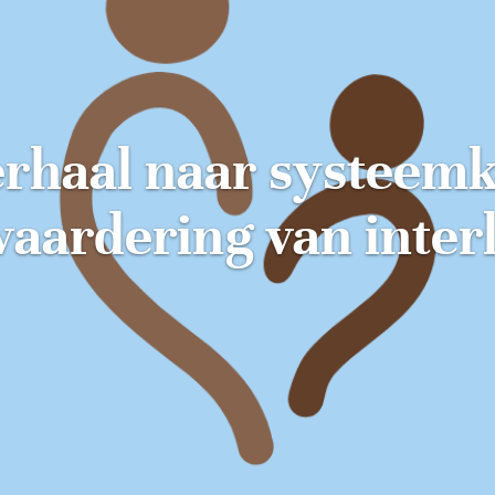
rhaal naar systeemkr
waardering van inter