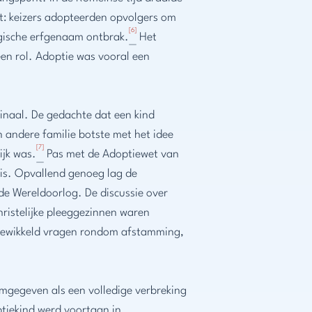
t: keizers adopteerden opvolgers om
[6]
logische erfgenaam ontbrak.
Het
een rol. Adoptie was vooral een
.
inaal. De gedachte dat een kind
n andere familie botste met het idee
[7]
ijk was.
Pas met de Adoptiewet van
sis. Opvallend genoeg lag de
de Wereldoorlog. De discussie over
hristelijke pleeggezinnen waren
ingewikkeld vragen rondom afstamming,
rmgegeven als een volledige verbreking
ptiekind werd voortaan in