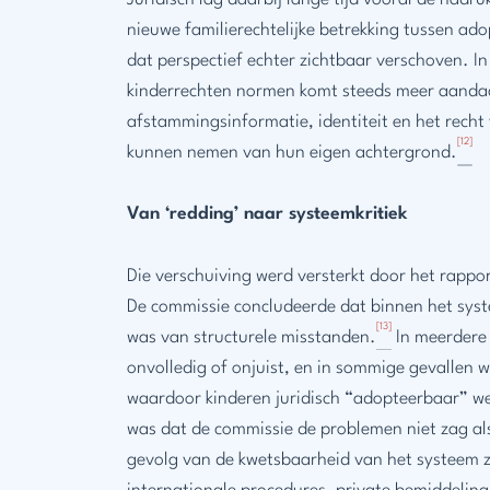
Juridisch lag daarbij lange tijd vooral de nadr
nieuwe familierechtelijke betrekking tussen ado
dat perspectief echter zichtbaar verschoven. In
kinderrechten normen komt steeds meer aandac
afstammingsinformatie, identiteit en het rech
[12]
kunnen nemen van hun eigen achtergrond.
Van ‘redding’ naar systeemkritiek
Die verschuiving werd versterkt door het rappo
De commissie concludeerde dat binnen het syst
[13]
was van structurele misstanden.
In meerdere
onvolledig of onjuist, en in sommige gevalle
waardoor kinderen juridisch “adopteerbaar” 
was dat de commissie de problemen niet zag als
gevolg van de kwetsbaarheid van het systeem z