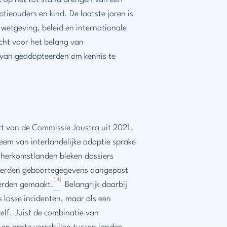
uk op het tot stand brengen van een
ptieouders en kind. De laatste jaren is
 wetgeving, beleid en internationale
ht voor het belang van
t van geadopteerden om kennis te
rt van de Commissie Joustra uit 2021.
eem van interlandelijke adoptie sprake
 herkomstlanden bleken dossiers
n werden geboortegegevens aangepast
[14]
werden gemaakt.
Belangrijk daarbij
 losse incidenten, maar als een
elf. Juist de combinatie van