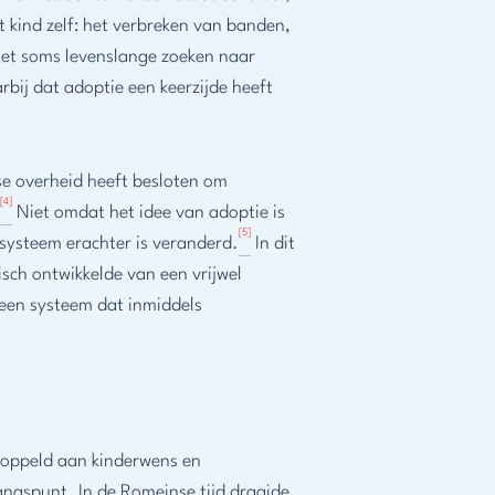
 kind zelf: het verbreken van banden,
et soms levenslange zoeken naar
rbij dat adoptie een keerzijde heeft
se overheid heeft besloten om
[4]
.
Niet omdat het idee van adoptie is
[5]
systeem erachter is veranderd.
In dit
isch ontwikkelde van een vrijwel
een systeem dat inmiddels
koppeld aan kinderwens en
gangspunt. In de Romeinse tijd draaide