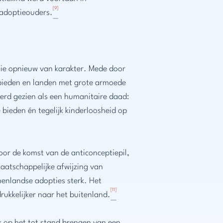
[9]
e adoptieouders.
ptie opnieuw van karakter. Mede door
ebieden en landen met grote armoede
werd gezien als een humanitaire daad:
bieden én tegelijk kinderloosheid op
oor de komst van de anticonceptiepil,
aatschappelijke afwijzing van
enlandse adopties sterk. Het
[11]
ukkelijker naar het buitenland.