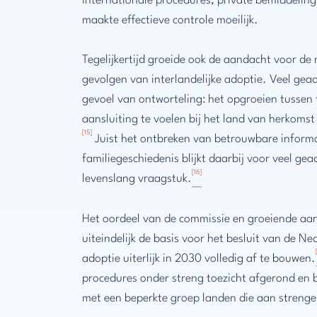
internationale procedures, private bemiddeling
maakte effectieve controle moeilijk.
Tegelijkertijd groeide ook de aandacht voor de 
gevolgen van interlandelijke adoptie. Veel gea
gevoel van ontworteling: het opgroeien tussen 
aansluiting te voelen bij het land van herkomst 
[15]
Juist het ontbreken van betrouwbare inform
familiegeschiedenis blijkt daarbij voor veel ge
[16]
levenslang vraagstuk.
Het oordeel van de commissie en groeiende aan
uiteindelijk de basis voor het besluit van de N
adoptie uiterlijk in 2030 volledig af te bouwen.
procedures onder streng toezicht afgerond en b
met een beperkte groep landen die aan streng