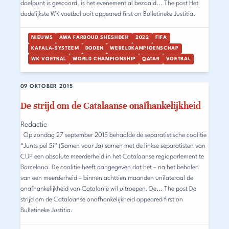
doelpunt is gescoord, is het evenement al bezaaid... The post Het
dodelijkste WK voetbal ooit appeared first on Bulletineke Justitia.
NIEUWS
AWA FARBOUD SHESHDEH
2022
FIFA
KAFALA-SYSTEEM
DODEN
WERELDKAMPIOENSCHAP
WK VOETBAL
WORLD CHAMPIONSHIP
QATAR
VOETBAL
09 OKTOBER 2015
De strijd om de Catalaanse onafhankelijkheid
Redactie
Op zondag 27 september 2015 behaalde de separatistische coalitie
“Junts pel Si” (Samen voor Ja) samen met de linkse separatisten van
CUP een absolute meerderheid in het Catalaanse regioparlement te
Barcelona. De coalitie heeft aangegeven dat het – na het behalen
van een meerderheid – binnen achttien maanden unilateraal de
onafhankelijkheid van Catalonië wil uitroepen. De... The post De
strijd om de Catalaanse onafhankelijkheid appeared first on
Bulletineke Justitia.