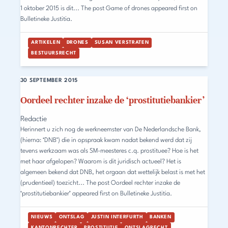
1 oktober 2015 is dit... The post Game of drones appeared first on
Bulletineke Justitia.
ARTIKELEN
DRONES
SUSAN VERSTRATEN
BESTUURSRECHT
30 SEPTEMBER 2015
Oordeel rechter inzake de ‘prostitutiebankier’
Redactie
Herinnert u zich nog de werkneemster van De Nederlandsche Bank,
(hierna: ‘DNB’) die in opspraak kwam nadat bekend werd dat zij
tevens werkzaam was als SM-meesteres c.q. prostituee? Hoe is het
met haar afgelopen? Waarom is dit juridisch actueel? Het is
algemeen bekend dat DNB, het orgaan dat wettelijk belast is met het
(prudentieel) toezicht... The post Oordeel rechter inzake de
‘prostitutiebankier’ appeared first on Bulletineke Justitia.
NIEUWS
ONTSLAG
JUSTIN INTERFURTH
BANKEN
KANTONRECHTER
PROSTITUTIE
ONTSLAGRECHT