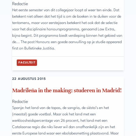
Redactie
Het eerste semester van dit collegejaar loopt al weer ten einde. Dat
betekent niet alleen dat het tijd is om de boeken in te duiken voor de
tentamens, maar voor eerstejaars betekent het ook dat de selectie
voor het disciplinaire honoursprogramma, genaamd Law Extra,
bijna begint. Dit programma biedt verdieping binnen het gebied van
de... The post Honours: een goede aanvulling op je studie appeared
first on Bulletineke Justitia.
FACULTEIT
22 AUGUSTUS 2015
Madrileña in the making: studeren in Madrid!
Redactie
Spanje: het land van de tapas, de sangria, de siësta’s en het
(meestal) goede voetbal. Maar ook het land met een
werkloosheidspercentage van 26 procent, het land met een
Catalaanse regio die niks liever wil dan onafhankelijk zijn en het
eerste Europese land waar een ebolabesmetting plaatsvond. Maar