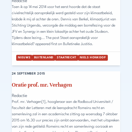
Redactie
Toen ik op 14 mei 2014 voor het eerst hoorde dat de staat
civielrechtelijk aansprakelijk werd gesteld voor zijn klimaatbeleid,
krabde ik mij al achter de oren. Dennis van Berkel, klimaatjurist van
Stichting Urgenda, verzorgde die middag een borrellezing voor de
JFV en Synergy in een klein lokaaltje achter het oude Studeon.
Tijdens deze lezing... The post Staat aansprakelijk voor
klimaatbeleid? appeared first on Bulletineke Justitia.
NIEUWS
BUITENLAND
STAATRECHT
NIELS HONKOOP
24 SEPTEMBER 2015
Oratie prof. mr. Verhagen
Redactie
Prof. mr. Verhagen[1], hoogleraar aan de Radboud Universiteit /
Faculteit der Letteren met de leeropdracht Romeins recht en
samenleving zal in een academische zitting op woensdag 7 oktober
2015 om 16.30 uur precies zijn ambt aanvaarden, met het uitspreken
van zijn rede getiteld: Romeins recht en samenleving: oorzaak en