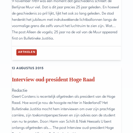
9 november 1989 was een moment dat geschiedenis schreef: de
Berlijnse Muur viel. Dat is dit jaar precies 25 jaar geleden. En hoewel
de geschiedenis zo pril lijkt, lijkt het ook zo lang geleden. De stad
herdenkt het jubileum met indrukwekkende lichtballonnen langs de
voormalige grens die zelfs vanuit het luchtruim te zien zijn. Wat...
The post Alleen de vogels; 25 jaar na de val van de Muur appeared
first on Bulletineke Justitia.
ARTIKELEN
13 AUGUSTUS 2015
Interview oud-president Hoge Raad
Redactie
Geert Corstens is recentelijk afgetreden als president van de Hoge
Raad. Hoe word je nou de hoogste rechter in Nederland? Het
Bulletineke Justitia mocht hem interviewen om over zijn prachtige
carrière, zijn toekomstperspectieven en zijn advies aan de student
van nu te praten. Door: Harm van Schilt & Niek Heessels U bent
onlangs afgetreden als... The post Interview oud-president Hoge