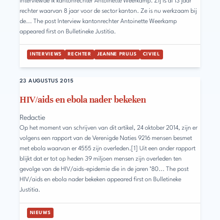
interviewde ik kantonrechter Antoinette Weerkamp. Zij is al 13 jaar
rechter waarvan 8 jaar voor de sector kanton. Ze is nu werkzaam bij
de... The post Interview kantonrechter Antoinette Weerkamp
appeared first on Bulletineke Justitia.
INTERVIEWS
RECHTER
JEANNE PRUIJS
CIVIEL
23 AUGUSTUS 2015
HIV/aids en ebola nader bekeken
Redactie
Op het moment van schrijven van dit artikel, 24 oktober 2014, zijn er
volgens een rapport van de Verenigde Naties 9216 mensen besmet
met ebola waarvan er 4555 zijn overleden.[1] Uit een ander rapport
blijkt dat er tot op heden 39 miljoen mensen zijn overleden ten
gevolge van de HIV/aids-epidemie die in de jaren ’80... The post
HIV/aids en ebola nader bekeken appeared first on Bulletineke
Justitia.
NIEUWS