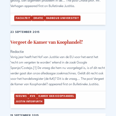
gevolg. Een algemeen probleem in de... The post Oratie prof. mr.
Verhagen appeared first on Bulletineke Justitia.
FACULTEIT
ORATIE
RADBOUD UNIVERSITEIT
23 SEPTEMBER 2015
Vergeet de Kamer van Koophandel?
Redactie
Vorig jaar heeft het Hof van Justitie van de EU voor het eerst het
‘recht om vergeten te worden’ erkend in de zaak Google
Spanje/Costeja.[1] De vraag die hem nu voorgelegd is, is of dit recht
verder gaat dan onze alledaagse zoekmachines. Geldt dit recht ook
voor het handelsregister (de KvK)? Dit is de vraag... The post Vergeet
de Kamer van Koophandel? appeared first on Bulletineke Justitia.
NIEUWS
KVK
KAMER VAN KOOPHANDEL
JUSTIN INTERFURTH
19 SEPTEMBER 2015