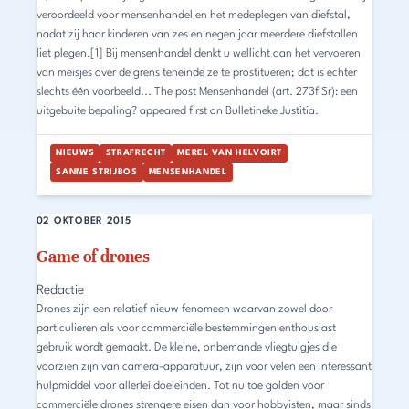
veroordeeld voor mensenhandel en het medeplegen van diefstal,
nadat zij haar kinderen van zes en negen jaar meerdere diefstallen
liet plegen.[1] Bij mensenhandel denkt u wellicht aan het vervoeren
van meisjes over de grens teneinde ze te prostitueren; dat is echter
slechts één voorbeeld... The post Mensenhandel (art. 273f Sr): een
uitgebuite bepaling? appeared first on Bulletineke Justitia.
NIEUWS
STRAFRECHT
MEREL VAN HELVOIRT
SANNE STRIJBOS
MENSENHANDEL
02 OKTOBER 2015
Game of drones
Redactie
Drones zijn een relatief nieuw fenomeen waarvan zowel door
particulieren als voor commerciële bestemmingen enthousiast
gebruik wordt gemaakt. De kleine, onbemande vliegtuigjes die
voorzien zijn van camera-apparatuur, zijn voor velen een interessant
hulpmiddel voor allerlei doeleinden. Tot nu toe golden voor
commerciële drones strengere eisen dan voor hobbyisten, maar sinds