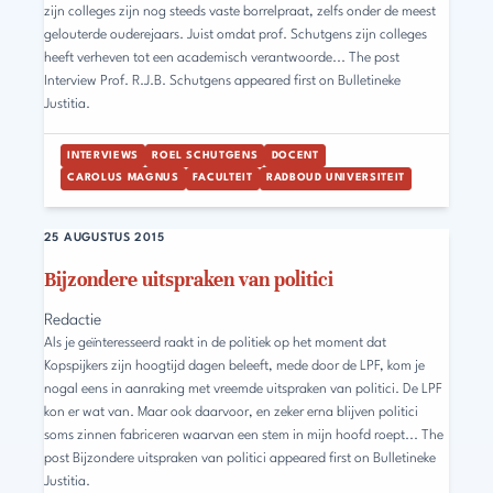
zijn colleges zijn nog steeds vaste borrelpraat, zelfs onder de meest
gelouterde ouderejaars. Juist omdat prof. Schutgens zijn colleges
heeft verheven tot een academisch verantwoorde... The post
Interview Prof. R.J.B. Schutgens appeared first on Bulletineke
Justitia.
INTERVIEWS
ROEL SCHUTGENS
DOCENT
CAROLUS MAGNUS
FACULTEIT
RADBOUD UNIVERSITEIT
25 AUGUSTUS 2015
Bijzondere uitspraken van politici
Redactie
Als je geïnteresseerd raakt in de politiek op het moment dat
Kopspijkers zijn hoogtijd dagen beleeft, mede door de LPF, kom je
nogal eens in aanraking met vreemde uitspraken van politici. De LPF
kon er wat van. Maar ook daarvoor, en zeker erna blijven politici
soms zinnen fabriceren waarvan een stem in mijn hoofd roept... The
post Bijzondere uitspraken van politici appeared first on Bulletineke
Justitia.