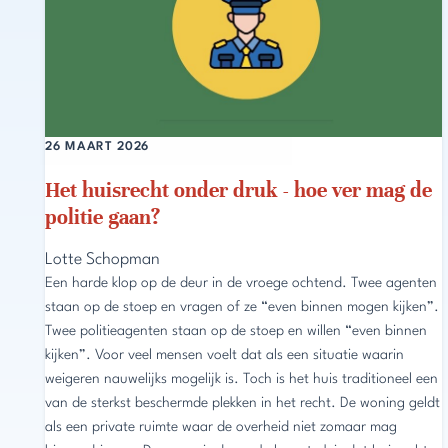
26 MAART 2026
Het huisrecht onder druk - hoe ver mag de
politie gaan?
Lotte Schopman
Een harde klop op de deur in de vroege ochtend. Twee agenten
staan op de stoep en vragen of ze “even binnen mogen kijken”.
Twee politieagenten staan op de stoep en willen “even binnen
kijken”. Voor veel mensen voelt dat als een situatie waarin
weigeren nauwelijks mogelijk is. Toch is het huis traditioneel een
van de sterkst beschermde plekken in het recht. De woning geldt
als een private ruimte waar de overheid niet zomaar mag