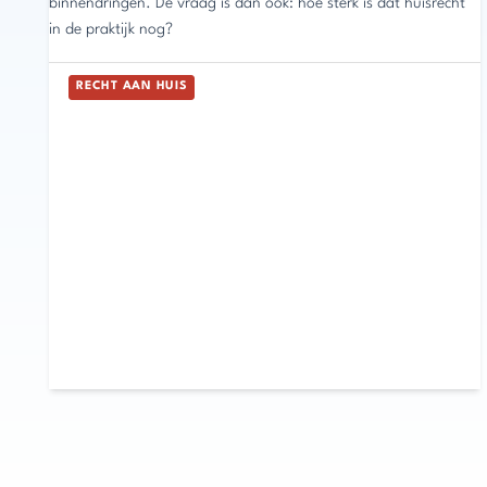
binnendringen. De vraag is dan ook: hoe sterk is dat huisrecht
in de praktijk nog?
RECHT AAN HUIS