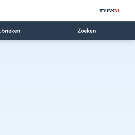
JFV
JBN
BJ
ubrieken
Zoeken