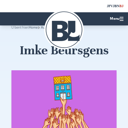
JFV
JBN
BJ
Menu
U bent hier:
Home
Auteurs
Imke Beursgens