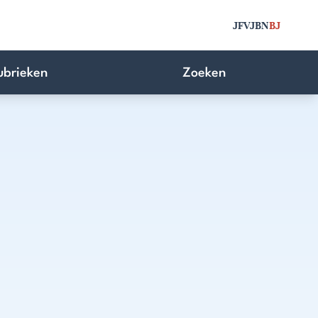
JFV
JBN
BJ
ubrieken
Zoeken