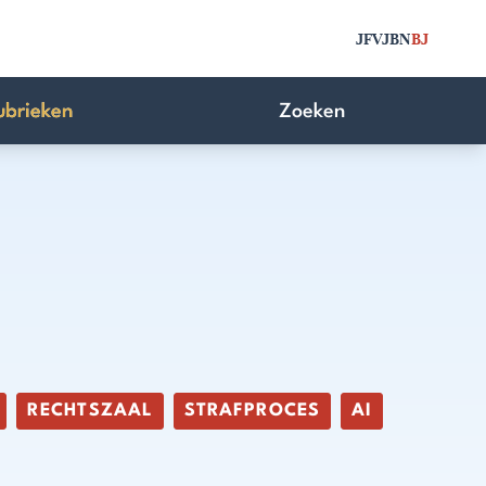
JFV
JBN
BJ
ubrieken
Zoeken
RECHTSZAAL
STRAFPROCES
AI