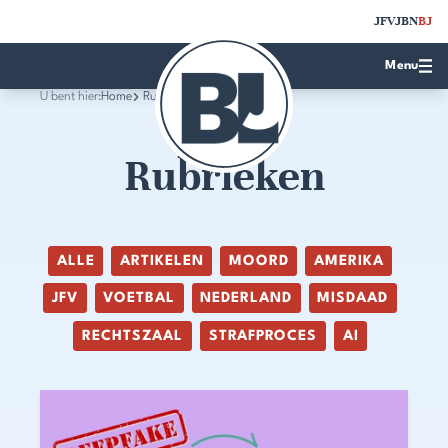
JFV
JBN
BJ
Menu
U bent hier:
Home
Rubrieken
Rubrieken
ALLE
ARTIKELEN
MOORD
AMERIKA
JFV
VOETBAL
NEDERLAND
MISDAAD
RECHTSZAAL
STRAFPROCES
AI