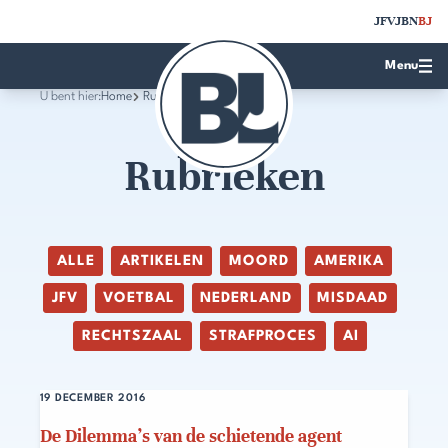
JFV
JBN
BJ
Menu
U bent hier:
Home
Rubrieken
Rubrieken
ALLE
ARTIKELEN
MOORD
AMERIKA
JFV
VOETBAL
NEDERLAND
MISDAAD
RECHTSZAAL
STRAFPROCES
AI
19 DECEMBER 2016
De Dilemma’s van de schietende agent