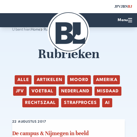
JFV
JBN
BJ
Menu
U bent hier:
Home
Rubrieken
Rubrieken
ALLE
ARTIKELEN
MOORD
AMERIKA
JFV
VOETBAL
NEDERLAND
MISDAAD
RECHTSZAAL
STRAFPROCES
AI
22 AUGUSTUS 2017
De campus & Nijmegen in beeld