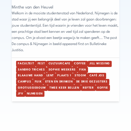
Minthe van den Heuvel
Welkom in de mooiste studentenstad van Nederland. Nijmegen is de
stad waar jij een belangrijk deel van je leven zal gaan doorbrengen:
jouw studententijd. Een tijd waarin je vrienden voor het leven maakt,
een prachtige stad leert kennen en veel tijd zal spenderen op de
campus. Om je alvast een beetje wegwijs te maken geeft... The post
De campus & Nijmegen in beeld appeared first on Bulletineke
Justitia.
FACULTEIT
FEST
CULTUURCAFE
COFFEE
JILL WISSING
SANDRO TRICHES
SOPHIE WEEKERS
FIKA
BLAAUWE HAND
LENT
PLAATS 1
STOOM
CAFÉ JOS
CAMPUS
FUIK
ETEN EN DRINKEN
DE DRIE GEZUSTERS
GROTIUSGEBOUW
TWEE KEER BELLEN
REFTER
KOFFIE
JFV
NIJMEGEN