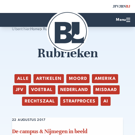
JFV
JBN
BJ
Menu
U bent hier:
Home
Rubrieken
Rubrieken
ALLE
ARTIKELEN
MOORD
AMERIKA
JFV
VOETBAL
NEDERLAND
MISDAAD
RECHTSZAAL
STRAFPROCES
AI
22 AUGUSTUS 2017
De campus & Nijmegen in beeld