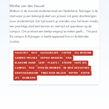
Minthe van den Heuvel
Welkom in de mooiste studentenstad van Nederland. Nijmegen is de
stad waar jij een belangrijk deel van je leven zal gaan doorbrengen:
jouw studententijd. Een tijd waarin je vrienden voor het leven maakt,
een prachtige stad leert kennen en veel tijd zal spenderen op de
campus. Om je alvast een beetje wegwijs te maken geeft... The post
De campus & Nijmegen in beeld appeared first on Bulletineke
Justitia.
FACULTEIT
FEST
CULTUURCAFE
COFFEE
JILL WISSING
SANDRO TRICHES
SOPHIE WEEKERS
FIKA
BLAAUWE HAND
LENT
PLAATS 1
STOOM
CAFÉ JOS
CAMPUS
FUIK
ETEN EN DRINKEN
DE DRIE GEZUSTERS
GROTIUSGEBOUW
TWEE KEER BELLEN
REFTER
KOFFIE
JFV
NIJMEGEN