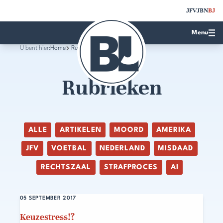
JFV
JBN
BJ
Menu
U bent hier:
Home
Rubrieken
Rubrieken
ALLE
ARTIKELEN
MOORD
AMERIKA
JFV
VOETBAL
NEDERLAND
MISDAAD
RECHTSZAAL
STRAFPROCES
AI
05 SEPTEMBER 2017
Keuzestress!?