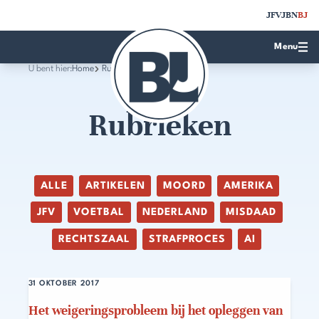
JFV
JBN
BJ
Menu
U bent hier:
Home
Rubrieken
Rubrieken
ALLE
ARTIKELEN
MOORD
AMERIKA
JFV
VOETBAL
NEDERLAND
MISDAAD
RECHTSZAAL
STRAFPROCES
AI
31 OKTOBER 2017
Het weigeringsprobleem bij het opleggen van