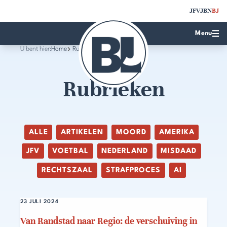
JFV
JBN
BJ
Menu
U bent hier:
Home
Rubrieken
Rubrieken
ALLE
ARTIKELEN
MOORD
AMERIKA
JFV
VOETBAL
NEDERLAND
MISDAAD
RECHTSZAAL
STRAFPROCES
AI
23 JULI 2024
Van Randstad naar Regio: de verschuiving in