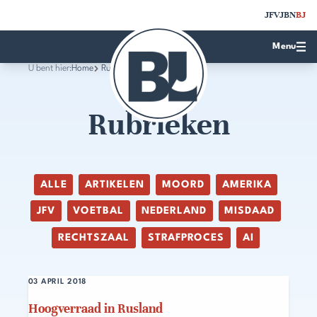
JFV
JBN
BJ
Menu
U bent hier:
Home
Rubrieken
Rubrieken
ALLE
ARTIKELEN
MOORD
AMERIKA
JFV
VOETBAL
NEDERLAND
MISDAAD
RECHTSZAAL
STRAFPROCES
AI
03 APRIL 2018
Hoogverraad in Rusland