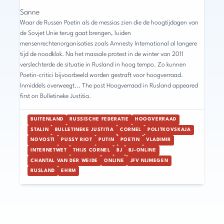
Sanne
Waar de Russen Poetin als de messias zien die de hoogtijdagen van
de Sovjet Unie terug gaat brengen, luiden
mensenrechtenorganisaties zoals Amnesty International al langere
tijd de noodklok. Na het massale protest in de winter van 2011
verslechterde de situatie in Rusland in hoog tempo. Zo kunnen
Poetin-critici bijvoorbeeld worden gestraft voor hoogverraad.
Inmiddels overweegt... The post Hoogverraad in Rusland appeared
first on Bulletineke Justitia.
BUITENLAND
RUSSISCHE FEDERATIE
HOOGVERRAAD
STALIN
BULLETINEKE JUSTITIA
CORNEL
POLITKOVSKAJA
NOVOSTI
PUSSY RIOT
PUTIN
POETIN
VLADIMIR
INTERNETWET
THIJS CORNEL
BJ
BJ-ONLINE
CHANTAL VAN DER WEIDE
ONLINE
JFV NIJMEGEN
RUSLAND
EHRM